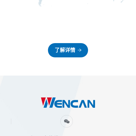
邮箱 :
邮箱 :
邮箱 :
邮箱 :
电话 :
电话 :
电话 :
邮箱 :
电话 :
电话 :
电话 :
NThongbang@hongbang-nt.com
SalesCQ@wencan.com
wenxiu.ma@lebelier.com
wenxiu.ma@lebelier.com
+36 88 521 400
+36 56 524 120
+36 69 511 600
direction-kikinda@lebelier.com
+33 (0)5 57 55 03 00
+52 442 1927300
+52 442 1927300
邮箱 :
邮箱 :
邮箱 :
邮箱 :
sales@wencan.com
sales@tjhongbang.com
jswc-marketing@wencan.com
Sales@wencan.com
电话 :
电话 :
电话 :
电话 :
地址 :
地址 :
地址 :
电话 :
地址 :
地址 :
地址 :
0513-86559656
023-67570488
0411－86229307
0728-2812510
H-8400 Ajka - Gy¡rtelep Hungary
5000-H，Szolnok,Piroskai 14 Hungary
H-7700 Mohács P0. BOX.133 lpari És
+318 230 411 000
1095 route de la Fonderie 33240 Vérac
Calle 2 No.18/24 Zona Industrial Benito
Calle San Antonio No 1.3.5 Poligono
电话 :
电话 :
电话 :
电话 :
0757-81772932
022-58211488
0510-87121256
0564-3696488
Logisztikai Park Hungary
France
Juárez 76120 Querétaro, Qro. México
Empresarial San Miguel ll 37884 San
地址 :
地址 :
地址 :
地址 :
地址 :
江苏省南通市通州区朝霞路688号
重庆市沙坪坝区凤凰镇凤回路6号
辽宁省大连市旅顺经济开发区康源街20号
湖北省仙桃市湖长镇发展大道10号
Milševaěki put 34 23300 Kikinda Serbia
地址 :
地址 :
地址 :
地址 :
佛山市南海区里水镇白岗社区和顺大道
天津经济开发区西区夏青路8号
江苏省无锡市宜兴经济技术开发区宜北路
安徽省六安市经济技术开发区隐贤路398
Miguel de Allende, GTO. México
125号B栋
930号
号
了解详情