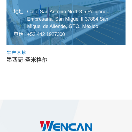
地址
Calle San Antonio No 1.3.5 Poligono
Empresarial San Miguel ll 37884 San
Miguel de Allende, GTO. México
电话
+52 442 1927300
生产基地
墨西哥·圣米格尔