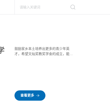
学
鼓励家乡本土培养出更多的青少年英
才，希望文灿奖教奖学金的成立，能够
成为企业社会机构支持地方教育发展的
一个引子，为教育工作的顺利开展提供
进一步助推力量。
查看更多